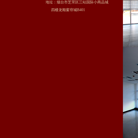
地址：烟台市芝罘区三站国际小商品城
四楼龙顺窗帘城B401