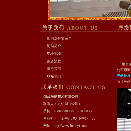
如何选择窗帘？
海纳简介
电子地图
服务流程
烟台莱阳
服务范围
公窗帘数
三站批发
联系我们
而且三站
烟台海纳布艺有限公司
联系人：史柏国（经理）
手机：18865688988/13210928308
营业时间：上午8：00-下午17：30
网址：
http://www.hnbuyi.com