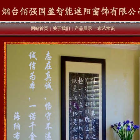
网站首页
关于我们
产品展示
布艺常识
|
|
|