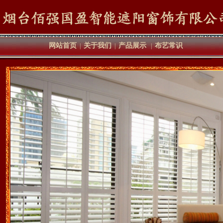
网站首页
关于我们
产品展示
布艺常识
|
|
|