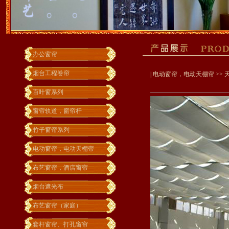
办公窗帘
烟台工程卷帘
|
电动窗帘，电动天棚帘
>> 
百叶窗系列
窗帘轨道，窗帘杆
竹子窗帘系列
电动窗帘，电动天棚帘
布艺窗帘，酒店窗帘
烟台遮光布
布艺窗帘（家庭）
套杆窗帘、打孔窗帘