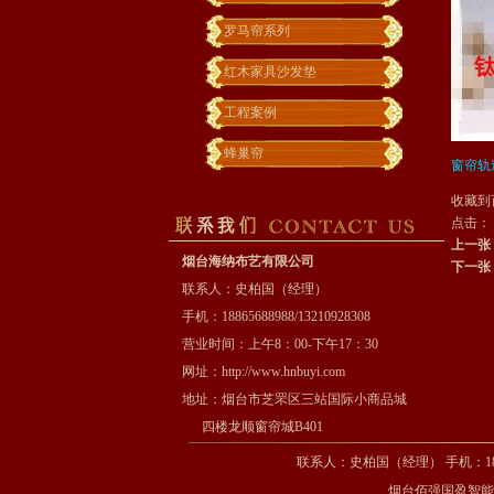
罗马帘系列
红木家具沙发垫
工程案例
蜂巢帘
窗帘轨
收藏到
点击： 
上一张
烟台海纳布艺有限公司
下一张
联系人：史柏国（经理）
手机：18865688988/13210928308
营业时间：上午8：00-下午17：30
网址：
http://www.hnbuyi.com
地址：烟台市芝罘区三站国际小商品城
四楼龙顺窗帘城B401
联系人：史柏国（经理） 手机：1886
烟台佰强国盈智能