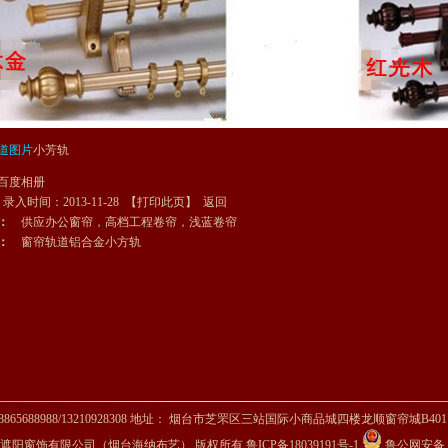
道图片
小芳轨
百度相册
录入时间：2013-11-28 【
打印此页
】
返回
：
供应办公窗帘，高档工程卷帘，浅蓝卷帘
：
窗帘轨道铝合金小方轨
5688988/13210928308 地址： 烟台市芝罘区三站国际小商品城四楼龙顺窗帘城B401
遮阳窗饰有限公司（烟台海纳布艺） 版权所有
鲁ICP备18039191号-1
鲁公网安备 37