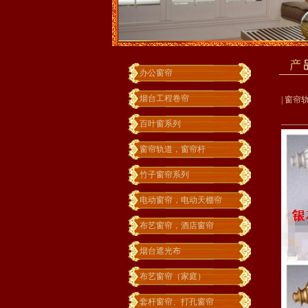
办公窗帘
烟台工程卷帘
|
窗帘
百叶窗系列
窗帘轨道，窗帘杆
竹子窗帘系列
电动窗帘，电动天棚帘
布艺窗帘，酒店窗帘
烟台遮光布
布艺窗帘（家庭）
套杆窗帘、打孔窗帘